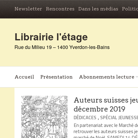
Newsletter
Rencontres
Dans les médias
Politi
Librairie l'étage
Rue du Milieu 19 – 1400 Yverdon-les-Bains
Accueil
Présentation
Abonnements lecture
Auteurs suisses j
décembre 2019
,
DÉDICACES
SPÉCIAL JEUNESS
En partenariat avec le Marché de
retrouver les auteurs suisses j
marché de Noël, SAMEDI 14 DÉC