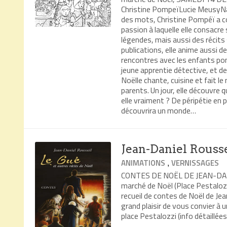
Christine PompeïLucie MeusyN
des mots, Christine Pompéï a com
passion à laquelle elle consacre 
légendes, mais aussi des récits
publications, elle anime aussi de
rencontres avec les enfants pon
jeune apprentie détective, et d
Noëlle chante, cuisine et fait l
parents. Un jour, elle découvre 
elle vraiment ? De péripétie en pé
découvrira un monde…
Jean-Daniel Rousse
,
ANIMATIONS
VERNISSAGES
CONTES DE NOËL DE JEAN-DAN
marché de Noël (Place Pestalozz
recueil de contes de Noël de Jean
grand plaisir de vous convier à
place Pestalozzi (info détaillé