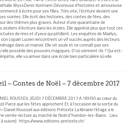
athalie WyssDenis Kormann Dévoreuse d’histoires et amoureuse
mencé à écrire pour ses filles. Très vite, l’écriture devient une
ses soirées. Elle écrit des histoires, des contes de fées, des
 sur des thèmes plus graves. Auteur d’une quarantaine de
s ateliers d’écriture dans les écoles. Elle apprécie plus que tout ces
ctuées de rires et d’yeux qui pétillent. Les enquêtes de Maëlys,
e son copain Lucien rencontrent un vif succès auprès des lecteurs.
e ménage dans un manoir. Elle vit seule et ne connaît pas ses
qu’elle possède des pouvoirs magiques. D’où viennent-ils ? Qui est-
ripétie, elle va arriver dans une école bien particulière où elle
il – Contes de Noël – 7 décembre 2017
IEL ROUSSEIL JEUDI 7 DÉCEMBRE 2017 A 18H30 au cœur du
i) Parce que les fêtes approchent Et à l’occasion de la sortie du
-Daniel Rousseil aux éditions Prétexte La librairie l’étage a le
 une verrée-lecture au marché de Noël d’Yverdon-les-Bains. Lieu:
es à suivre) https://www.editions-pretexte.ch/