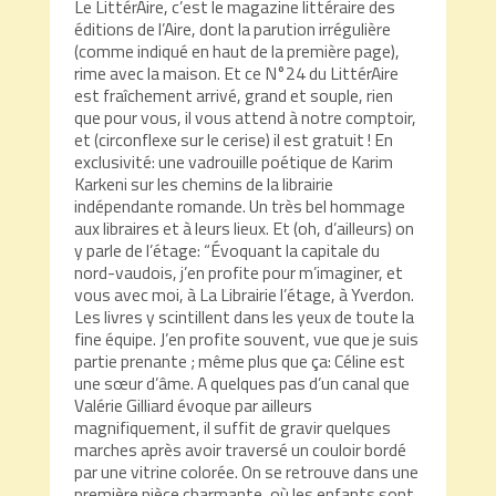
Le LittérAire, c’est le magazine littéraire des
éditions de l’Aire, dont la parution irrégulière
(comme indiqué en haut de la première page),
rime avec la maison. Et ce N°24 du LittérAire
est fraîchement arrivé, grand et souple, rien
que pour vous, il vous attend à notre comptoir,
et (circonflexe sur le cerise) il est gratuit ! En
exclusivité: une vadrouille poétique de Karim
Karkeni sur les chemins de la librairie
indépendante romande. Un très bel hommage
aux libraires et à leurs lieux. Et (oh, d’ailleurs) on
y parle de l’étage: “Évoquant la capitale du
nord-vaudois, j’en profite pour m’imaginer, et
vous avec moi, à La Librairie l’étage, à Yverdon.
Les livres y scintillent dans les yeux de toute la
fine équipe. J’en profite souvent, vue que je suis
partie prenante ; même plus que ça: Céline est
une sœur d’âme. A quelques pas d’un canal que
Valérie Gilliard évoque par ailleurs
magnifiquement, il suffit de gravir quelques
marches après avoir traversé un couloir bordé
par une vitrine colorée. On se retrouve dans une
première pièce charmante, où les enfants sont