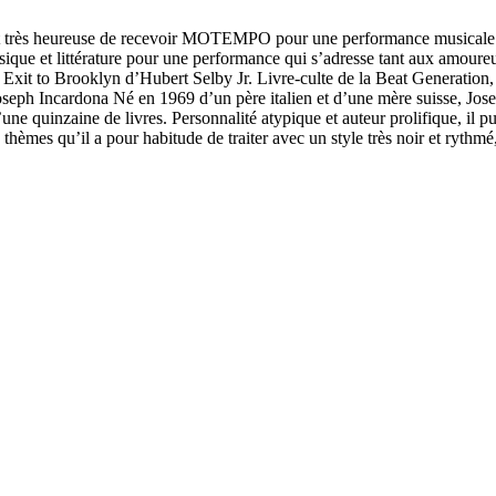
 heureuse de recevoir MOTEMPO pour une performance musicale et l
que et littérature pour une performance qui s’adresse tant aux amoureu
 Exit to Brooklyn d’Hubert Selby Jr. Livre-culte de la Beat Generation,
seph Incardona Né en 1969 d’un père italien et d’une mère suisse, Jos
 d’une quinzaine de livres. Personnalité atypique et auteur prolifique, il 
s thèmes qu’il a pour habitude de traiter avec un style très noir et ryth