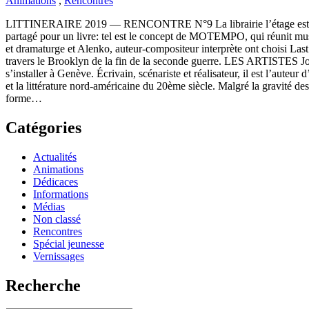
Animations
,
Rencontres
LITTINERAIRE 2019 — RENCONTRE N°9 La librairie l’étage est très
partagé pour un livre: tel est le concept de MOTEMPO, qui réunit musi
et dramaturge et Alenko, auteur-compositeur interprète ont choisi Last
travers le Brooklyn de la fin de la seconde guerre. LES ARTISTES Jo
s’installer à Genève. Écrivain, scénariste et réalisateur, il est l’auteur
et la littérature nord‑américaine du 20ème siècle. Malgré la gravité de
forme…
Catégories
Actualités
Animations
Dédicaces
Informations
Médias
Non classé
Rencontres
Spécial jeunesse
Vernissages
Recherche