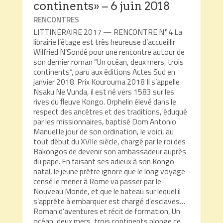
continents» – 6 juin 2018
RENCONTRES
LITTINERAIRE 2017 — RENCONTRE N°4 La
librairie l’étage est très heureuse d’accueillir
Wilfried N’Sondé pour une rencontre autour de
son dernier roman “Un océan, deux mers, trois
continents“, paru aux éditions Actes Sud en
janvier 2018. Prix Kourouma 2018 Il s’appelle
Nsaku Ne Vunda, il est né vers 1583 sur les
rives du ﬂeuve Kongo. Orphelin élevé dans le
respect des ancêtres et des traditions, éduqué
par les missionnaires, baptisé Dom Antonio
Manuel le jour de son ordination, le voici, au
tout début du XVIIe siècle, chargé par le roi des
Bakongos de devenir son ambassadeur auprès
du pape. En faisant ses adieux à son Kongo
natal, le jeune prêtre ignore que le long voyage
censé le mener à Rome va passer par le
Nouveau Monde, et que le bateau sur lequel il
s’apprête à embarquer est chargé d’esclaves…
Roman d’aventures et récit de formation, Un
océan, deux mers, trois continents plonge ce