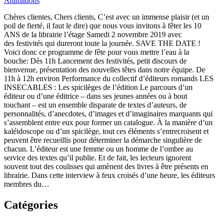
Animations
Chères clientes, Chers clients, C’est avec un immense plaisir (et un
poil de fierté, il faut le dire) que nous vous invitons à fêter les 10
ANS de la librairie l’étage Samedi 2 novembre 2019 avec
des festivités qui dureront toute la journée. SAVE THE DATE !
Voici donc ce programme de fête pour vous mettre l’eau à la
bouche: Dès 11h Lancement des festivités, petit discours de
bienvenue, présentation des nouvelles têtes dans notre équipe. De
11h à 12h environ Performance du collectif d’éditeurs romands LES
INSECABLES : Les spicilèges de l’édition Le parcours d’un
éditeur ou d’une éditrice – dans ses jeunes années ou à bout
touchant – est un ensemble disparate de textes d’auteurs, de
personnalités, d’anecdotes, d’images et d’imaginaires marquants qui
s’assemblent entre eux pour former un catalogue. À la manière d’un
kaléidoscope ou d’un spicilège, tout ces éléments s’entrecroisent et
peuvent être recueillis pour déterminer la démarche singulière de
chacun. L’éditeur est une femme ou un homme de l’ombre au
service des textes qu’il publie. Et de fait, les lecteurs ignorent
souvent tout des coulisses qui amènent des livres à être présents en
librairie. Dans cette interview à feux croisés d’une heure, les éditeurs
membres du…
Catégories