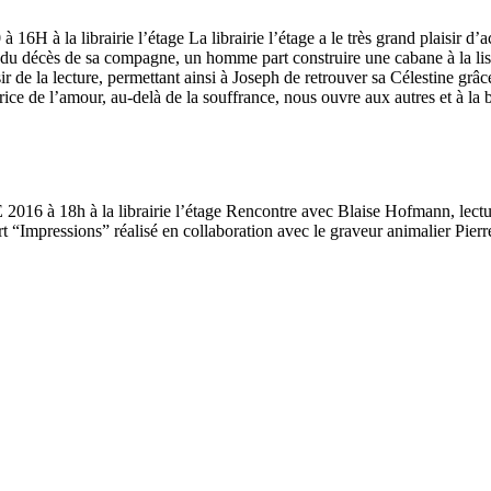
airie l’étage La librairie l’étage a le très grand plaisir d’accu
te du décès de sa compagne, un homme part construire une cabane à la lisiè
isir de la lecture, permettant ainsi à Joseph de retrouver sa Célestine gr
rice de l’amour, au-delà de la souffrance, nous ouvre aux autres et à l
a librairie l’étage Rencontre avec Blaise Hofmann, lecture d’un
’art “Impressions” réalisé en collaboration avec le graveur animalier Pi