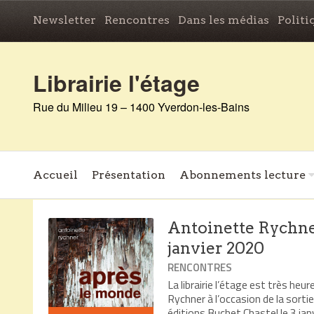
Newsletter
Rencontres
Dans les médias
Politi
Librairie l'étage
Rue du Milieu 19 – 1400 Yverdon-les-Bains
Accueil
Présentation
Abonnements lecture
Antoinette Rychne
janvier 2020
RENCONTRES
La librairie l’étage est très he
Rychner à l’occasion de la sort
éditions Buchet Chastel le 3 j