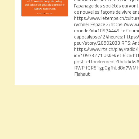
l’apanage des sociétés qui vont
de nouvelles façons de vivre en
https://www.letemps.ch/cultur
rychner Espace 2: https://www.
monde?id=10974449 Le Courrier
dapocalypse/ 24heures: https:/
peur/story/28502833 RTS: Antoi
https://www.rts.ch/play/radio/l
id=10973271 Usbek et Rica: ht
post-effondrement?fbclid=Iw
RWP1QR81gpOgfhUd8n7WMHa
Flahaut