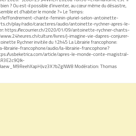
 bien ? Ou est-il possible d’inventer, au cœur même du désastre,
semble et d’habiter le monde ?» Le Temps:
e/leffondrement-chante-feminin-pluriel-selon-antoinette-
rts.ch/play/radio/caracteres/audio/antoinette-rychner-apres-le-
: https://lecourrier.ch/2020/01/09/antoinette-rychner-chants-
/www.24heures.ch/culture/livres/j-imagine-vie-dapres-conjurer-
nette Rychner invitée du 12h45 La Librairie francophone:
a-librairie-francophone/audio/la-librairie-francophone?
tps://usbeketrica.com/article/apres-le-monde-conte-magistral-
AR3E2c9QIk-
ew_M9ReehXapHJvz3X7bZgNW8 Modération: Thomas