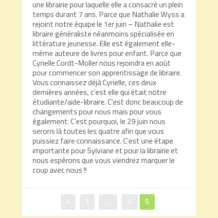
une librairie pour laquelle elle a consacré un plein
temps durant 7 ans. Parce que Nathalie Wyss a
rejoint notre équipe le 1er juin – Nathalie est
libraire généraliste néanmoins spécialisée en
littérature jeunesse. Elle est également elle-
même auteure de livres pour enfant. Parce que
Cyrielle Cordt-Moller nous rejoindra en août
pour commencer son apprentissage de libraire.
Vous connaissez déjà Cyrielle, ces deux
dernières années, c’est elle qui était notre
étudiante/aide-libraire. C’est donc beaucoup de
changements pour nous mais pour vous
également. C’est pourquoi, le 29 juin nous
serons là toutes les quatre afin que vous
puissiez faire connaissance. C’est une étape
importante pour Sylviane et pour la librairie et
nous espérons que vous viendrez marquer le
coup avec nous !!
Pagination
Page
Page
Page
«
1
…
4
5
des