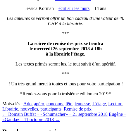
Jessica Korman –
écrit sur les murs
– 14 ans
Les auteures se verront offrir un bon cadeau d’une valeur de 40
CHF à la librairie.
***
La soirée de remise des prix se tiendra
le mercredi 26 septembre 2018 à 18h
à la librairie l’étage.
Les textes primés seront lus, le tout suivit d’un apéritif.
***
! Un très grand merci à toutes et tous pour votre participation !
*Rendez-vous pour la troisième édition en 2019*
Mots-clés :
Ado
,
apéro
,
concours
,
fête
,
jeunesse
,
L'étage
,
Lecture
,
Librairie
,
nouvelles
,
participants
,
Remise de prix
←
Romain Buffat – «Schumacher» – 21 septembre 2018
Eugène –
«Ganda» – 11 octobre 2018
→